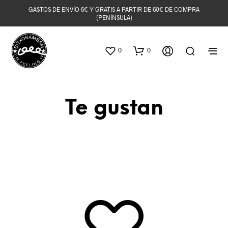
GASTOS DE ENVÍO 6€ Y GRATIS A PARTIR DE 60€ DE COMPRA
(PENÍNSULA)
0
0
Te gustan