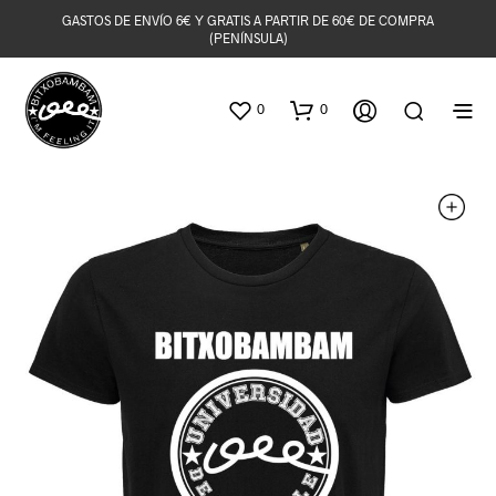
GASTOS DE ENVÍO 6€ Y GRATIS A PARTIR DE 60€ DE COMPRA
(PENÍNSULA)
0
0