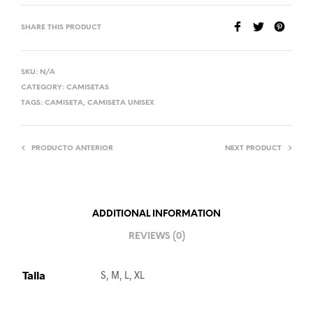
SHARE THIS PRODUCT
SKU:
N/A
CATEGORY:
CAMISETAS
TAGS:
CAMISETA
,
CAMISETA UNISEX
PRODUCTO ANTERIOR
NEXT PRODUCT
ADDITIONAL INFORMATION
REVIEWS (0)
Talla
S, M, L, XL