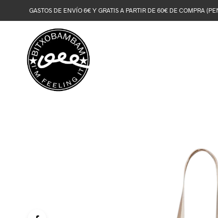
GASTOS DE ENVÍO 6€ Y GRATIS A PARTIR DE 60€ DE COMPRA (PE