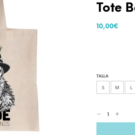
Tote 
10,00
€
TALLA
S
M
L