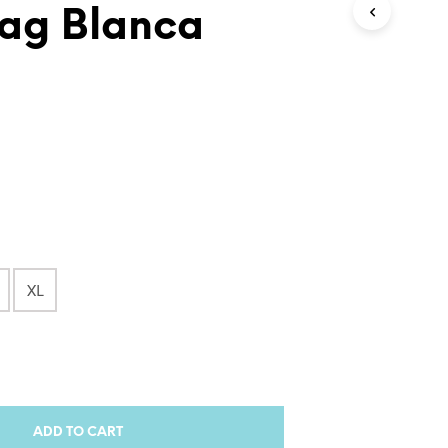
D
Bag Blanca
U
C
T
S
I
N
T
H
E
C
A
R
T
.
XL
ADD TO CART