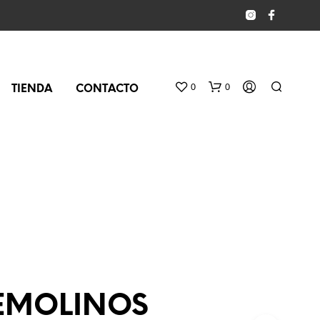
0
0
TIENDA
CONTACTO
N
O
P
EMOLINOS
R
O