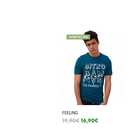
OFERTA! 15%
FEELING
19,90
€
16,90
€