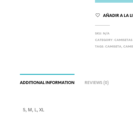
AÑADIR A LA L
SKU:
N/A
CATEGORY:
CAMISETAS
TAGS:
CAMISETA
,
CAMIS
ADDITIONAL INFORMATION
REVIEWS (0)
S, M, L, XL